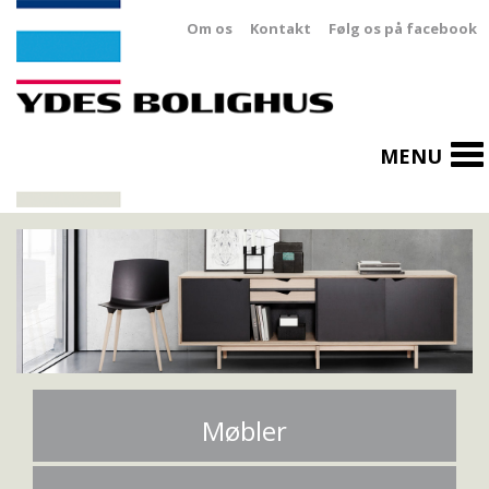
Om os
Kontakt
Følg os på facebook
To
MENU
na
Møbler