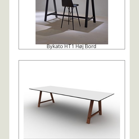
Bykato HT1 Høj Bord