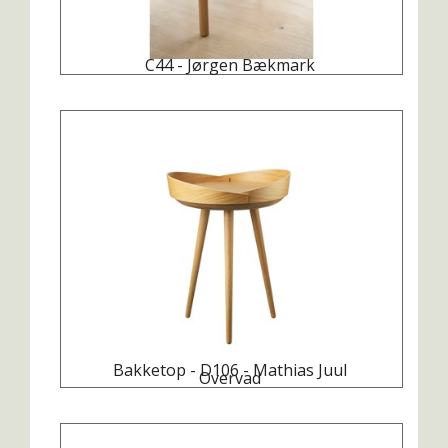
C44 - Jørgen Bækmark
Bakketop - D106 - Mathias Juul
Overvad