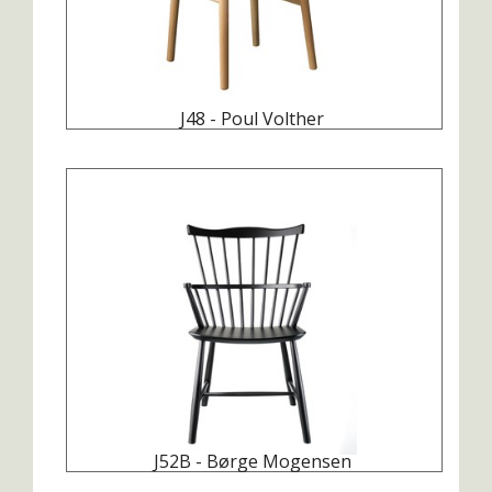
J48 - Poul Volther
J52B - Børge Mogensen