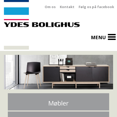
Om os
Kontakt
Følg os på facebook
To
MENU
na
Møbler