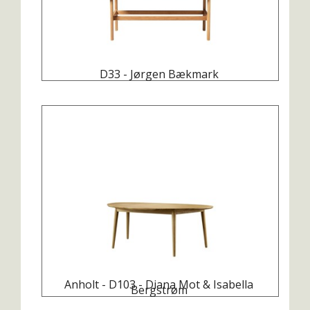
D33 - Jørgen Bækmark
Anholt - D103 - Diana Mot & Isabella
Bergstrøm