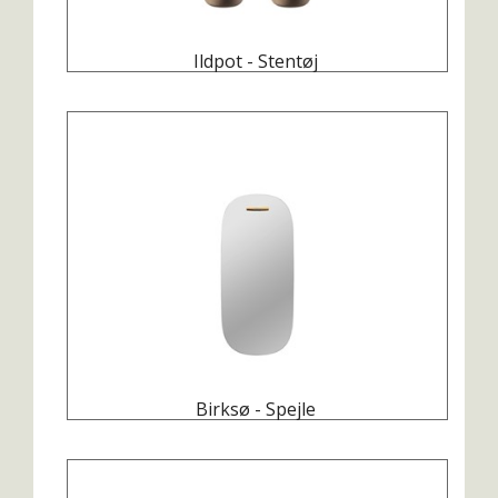
Ildpot - Stentøj
Birksø - Spejle