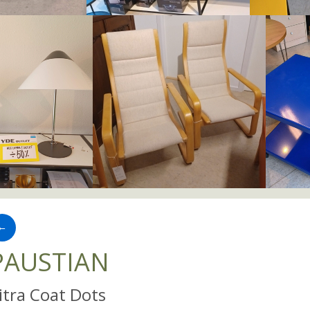
←
PAUSTIAN
itra Coat Dots