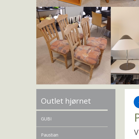
Outlet hjørnet
GUBI
V
Paustian