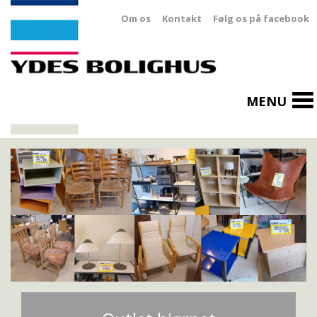
Om os
Kontakt
Følg os på facebook
To
MENU
na